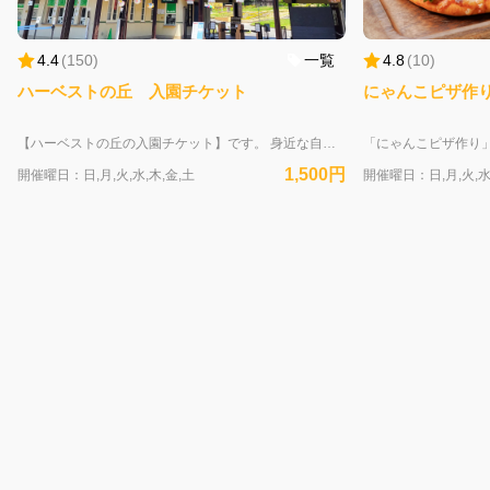
4.4
(
150
)
一覧
4.8
(
10
)
ハーベストの丘 入園チケット
にゃんこピザ作
【ハーベストの丘の入園チケット】です。 身近な自然の中でリフレッシュできる「緑のミュージアム」♪ ハーベストの丘で、ふれあいも！乗り物も！体験も！あそびつくそう♪ 〇営業時間 10：00 ～ 17：00（最終入園16：00） 8月1日～31日 8：00～17：00（最終入園16：00）※8月13日～16日を除く 8月13日～16日 8：00～20：30（最終入園19：30）※ミニ花火打ち上げ20：00から5分間 9月20日～23日 10：00～20：30（最終入園19：30）※ミニ花火打ち上げ20：00から5分間 〇休園日 不定休 ホームページをご確認ください⇒ https://farm.or.jp/guide 〇デジタルMAPはこちら→ https://harvest-hill.smartmap-pro.com/maps/574bp3oN/parcels/1/ja ※「障がい者手帳(顔写真付き)」「ミライロID」をお持ちの方は、現地券売機にてチケットをお買い求めください。割引チケットがございます ※ワンちゃんの入園チケットは、現地券売機にてお買い求めください。利用規約を事前にご確認ください→ https://farm.or.jp/event/6942 ※ハーベストの丘への入園チケットです。園内では各体験毎に別途料金が必要です 〇本サイトの予約手順はこちらから確認できます→ https://farm.or.jp/assets/pdf/nutmeg_info.pdf 〇お申し込み後、自動返信にて受付完了メールを送信させて頂きます。 「@nutmeglabs.com」のドメイン指定解除をお願いします。メールが届かない場合は、お手数ですがお問い合わせお願いいたします（TEL:072－296－9911） 〇購入後のキャンセル・変更は、当日15：00までは受付完了メールよりご自身にて行っていただけます。15：00以降はキャンセル・変更ができません。その際の返金も行っておりません。予めご了承くださいませ
1,500円
開催曜日：日,月,火,水,木,金,土
開催曜日：日,月,火,水