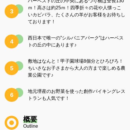
ハーベストの丘の中央にあるつり橋は全長130
ｍ！高さは約25ｍ！四季折々の花や人懐っこ
3
いカピバラ、たくさんの羊がお客様をお待ちし
ております！
西日本で唯一の”シルバニアパーク”はハーベス
4
トの丘の中にあります♪
敷地はなんと！甲子園球場8個分とひろびろ！
5
ちいさなお子さまから大人の方まで楽しめる農
業公園です♪
地元堺産のお野菜を使った創作バイキングレス
6
トランも人気です！
概要
Outline