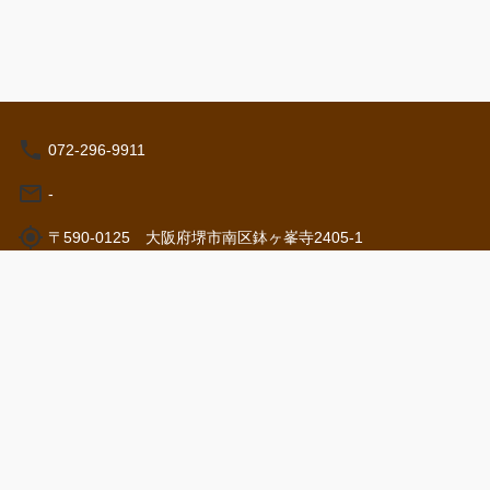
072-296-9911
-
〒590-0125 大阪府堺市南区鉢ヶ峯寺2405-1
営業時間: 10:00 - 17:00
特定商取引法
©
2026
NutmegLabs Inc.