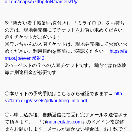
o.com/maps/574bp3oN/parcels/1/ja
※「障がい者手帳(顔写真付き)」「ミライロID」をお持ち
の方は、現地券売機にてチケットをお買い求めください。
割引チケットがございます
※ワンちゃんの入園チケットは、現地券売機にてお買い求
めください。利用規約を事前にご確認ください→
https://fa
rm.or.jp/event/6942
※ハーベストの丘への入園チケットです。園内では各体験
毎に別途料金が必要です
〇本サイトの予約手順はこちらから確認できます→
http
s://farm.or.jp/assets/pdf/nutmeg_info.pdf
〇お申し込み後、自動返信にて受付完了メールを送信させ
て頂きます。 「@
nutmeglabs.com
」のドメイン指定解
除をお願いします。メールが届かない場合は、お手数です