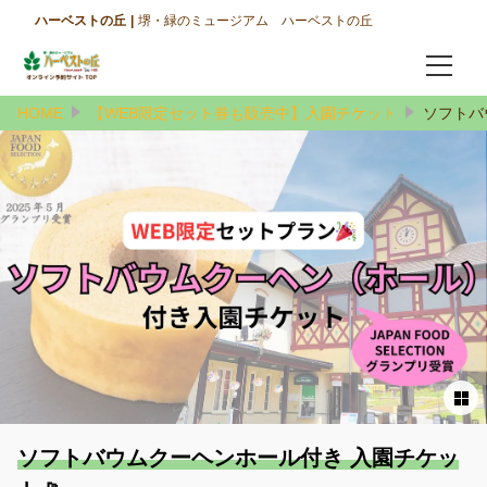
ハーベストの丘
堺・緑のミュージアム ハーベストの丘
HOME
【WEB限定セット券も販売中】入園チケット
ソフトバ
おとりよせ館
公式ホームページ
ログイン/予約確認
言語
日本語
English
ソフトバウムクーヘンホール付き 入園チケッ